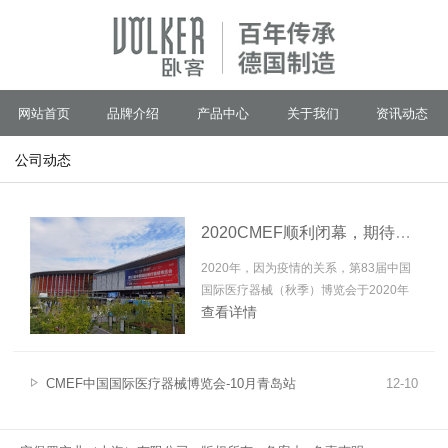
网站首页
品牌介绍
产品中心
关于我们
资讯动态
公司动态
2020CMEF顺利闭幕，期待明年的相聚
2020年，因为疫情的关系，第83届中国
国际医疗器械（秋季）博览会于2020年
查看详情
10月19日在上海国家会展中心盛大开
幕，很荣幸安堡罗（上海）有限公司作为
德国展团的一员，再次参加了这一届的博
览会。 这次展会上，德国VOELKER卧客
CMEF中国国际医疗器械博览会-10月青岛站
12
-
10
智能高端护理床、德国舒密士转运床都是
首次在国内展出，吸引了很多观众的注
意...